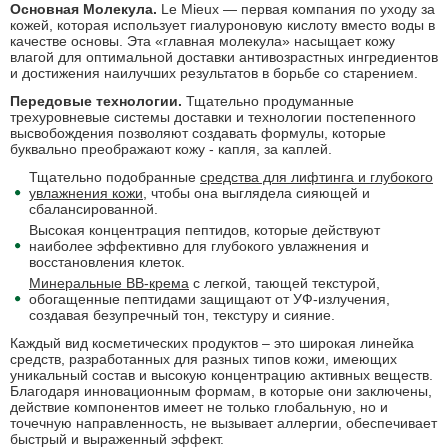
Основная Молекула.
Le Mieux — первая компания по уходу за
кожей, которая использует гиалуроновую кислоту вместо воды в
качестве основы. Эта «главная молекула» насыщает кожу
влагой для оптимальной доставки антивозрастных ингредиентов
и достижения наилучших результатов в борьбе со старением.
Передовые технологии.
Тщательно продуманные
трехуровневые системы доставки и технологии постепенного
высвобождения позволяют создавать формулы, которые
буквально преображают кожу - капля, за каплей.
Тщательно подобранные
средства для лифтинга и глубокого
увлажнения кожи
, чтобы она выглядела сияющей и
сбалансированной.
Высокая концентрация пептидов, которые действуют
наиболее эффективно для глубокого увлажнения и
восстановления клеток.
Минеральные BB-крема
с легкой, тающей текстурой,
обогащенные пептидами защищают от УФ-излучения,
создавая безупречный тон, текстуру и сияние.
Каждый вид косметических продуктов – это широкая линейка
средств, разработанных для разных типов кожи, имеющих
уникальный состав и высокую концентрацию активных веществ.
Благодаря инновационным формам, в которые они заключены,
действие компонентов имеет не только глобальную, но и
точечную направленность, не вызывает аллергии, обеспечивает
быстрый и выраженный эффект.