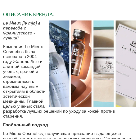
ОПИСАНИЕ
БРЕНДА:
Le Mieux [lə mjø] в
переводе с
Французского -
лучший.
Компания Le Mieux
Cosmetics была
основана в 2004
году Жанель Лью и
элитной командой
ученых, врачей и
химиков,
стремящихся к
важным научным
открытиям в области
эстетической
медицины. Главной
целью ученых стала
разработка лучших решений по уходу за кожей против
старения.
Глобальный подход
Le Mieux Cosmetics, получившая признание выдающихся
врачей, косметологов и пластических хирургов в Соединенных