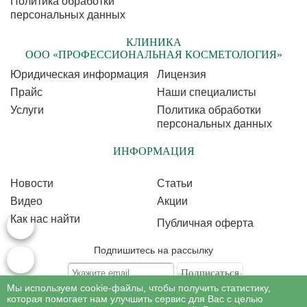
Политика обработки
персональных данных
КЛИНИКА
ООО «ПРОФЕССИОНАЛЬНАЯ КОСМЕТОЛОГИЯ»
Юридическая информация
Лицензия
Прайс
Наши специалисты
Услуги
Политика обработки
персональных данных
ИНФОРМАЦИЯ
Новости
Статьи
Видео
Акции
Как нас найти
Публичная оферта
Подпишитесь на рассылку
Мы используем cookie-файлы, чтобы получить статистику,
Подписываясь на рассылку, Вы соглашаетесь c условиями политики
обработки
которая помогает нам улучшить сервис для Вас с целью
персональных данных