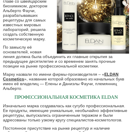
главе со швейцарским
биохимиком, доктором
Альберто Фаучи,
разрабатывавших
рецептуры для самых
известных мировых
лабораторий, решила
создать собственную
косметическую марку.
По замыслу её
основателей, новая
линия должна была объединить их главные открытия за
предыдущее десятилетие и со временем занять прочные
позиции на рынке профессиональной косметики.
Марку назвали по имени фирмы-производителя – «
ELDAN
Cosmetics
», название которой образовано из начальных букв
имен её владелиц — Елены и Даниэлы Фаучи, племянниц
Альберто.
ПРОФЕССИОНАЛЬНАЯ КОСМЕТИКА ELDAN
Изначально марка создавалась как сугубо профессиональная.
Ее продукты, имеющие уникальные, необычайно эффективные
рецептуры, выпускались ограниченным тиражом и были
адресованы только узкому кругу специалистов-косметологов.
Постоянное присутствие на рынке рецептур и наличие