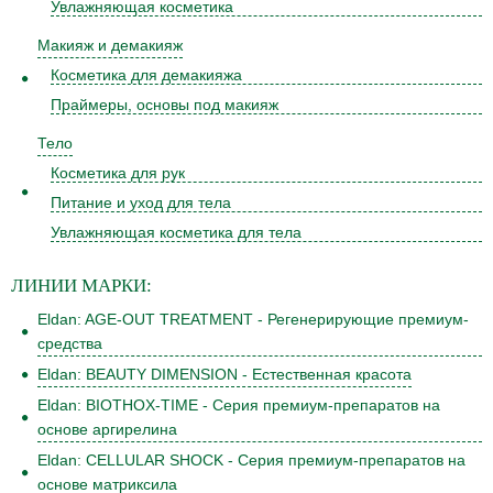
Увлажняющая косметика
Макияж и демакияж
Косметика для демакияжа
Праймеры, основы под макияж
Тело
Косметика для рук
Питание и уход для тела
Увлажняющая косметика для тела
ЛИНИИ
МАРКИ:
Eldan: AGE-OUT TREATMENT - Регенерирующие премиум-
средства
Eldan: BEAUTY DIMENSION - Естественная красота
Eldan: BIOTHOX-TIME - Серия премиум-препаратов на
основе аргирелина
Eldan: CELLULAR SHOCK - Серия премиум-препаратов на
основе матриксила