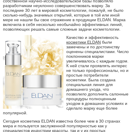
собственной научно-исследовательской базы позволяло
разработчикам неуклонно совершенствовать марку. За
последние 30 лет в мировой косметологии, пожалуй, не было
сколько-нибудь значимых открытий, которые в той или иной
мере не нашли бы свое отражение в продукции ELDAN. Марка
включила в себя несколько необычайно эффективных линий,
позволяющих решать самые сложные задачи косметологии.
Качество и эффективность
косметики ELDAN
были
замечены и по достоинству
оценены специалистами. Число
поклонников марки
увеличивалось с каждым годом.
К ней стали проявлять интерес
не только профессионалы, но и
простые потребители
косметики. Была создана
специальная линия для
домашнего ухода, что
позволило дополнить салонные
процедуры полноценным
уходом в домашних условиях и
сделало марку еще более
популярной.
Сегодня косметика ELDAN известна более чем в 30 странах
мира и пользуется заслуженной популярностью как у
специалистов индустрии красоты, так и у их простых