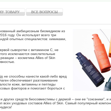
МУ ТОВАРУ
ВСЕ ВОПРОСЫ
снованный амбициозным биомедиком из
16 году. Он использует всего три
андой опытных специалистов: химиками,
первой сыворотки с витамином С, не
этого исключаются окислительные
еакции – косметика Allies of Skin
ивностью.
kin
не способны нанести какой-либо вред
лаген обеспечивает разглаживание
алости кожи, витамины и пептиды
совых факторов и помогают бороться с
и других средств биосовместимы с дермой – они ее "союзники", и 
 всех уходовых составов Allies of Skin. Самый популярный компон
чудеса!