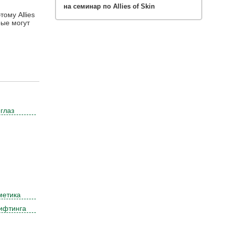
на семинар по Allies of Skin
ому Allies
рые могут
 глаз
метика
ифтинга