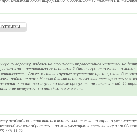
се производители дают информацию о особенностях аромата или текстур
 ОТЗЫВЫ
нную сыворотку, надеясь на стоимость=превосходное качество, но данн
, возможно я неправильно ее использую? Она невероятно густая и липкая
е впитывается. Апогеем стали крупные внутренние прыщи, очень болезне
 могло пойти не так? На какой компонент могла так среагировать моя 
 плотная, хорошо реагирует на новые продукты, на пилинги и тд. Сыворо
шли и не вернулись, значит дело все же в ней.
отку необходимо наносить исключительно только на хорошо увлажненну
екомендуем вам обратиться на консультацию к косметологу за подбором
00) 545-11-72