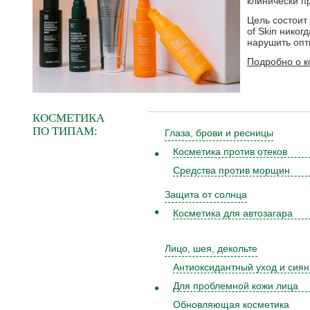
клинически п
Цель состоит 
of Skin нико
нарушить опт
Подробно о ко
КОСМЕТИКА
ПО ТИПАМ:
Глаза, брови и ресницы
Косметика против отеков
Средства против морщин
Защита от солнца
Косметика для автозагара
Лицо, шея, декольте
Антиоксидантный уход и сия
Для проблемной кожи лица
Обновляющая косметика