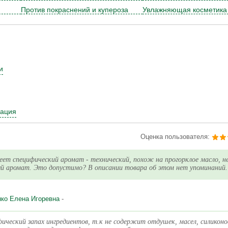
Против покраснений и купероза
Увлажняющая косметика
и
зация
Оценка пользователя:
ет специфический аромат - технический, похож на прогорклое масло, н
 аромат. Это допустимо? В описании товара об этом нет упоминаний.
ко Елена Игоревна
-
ический запах ингредиентов, т.к не содержит отдушек, масел, силиконо