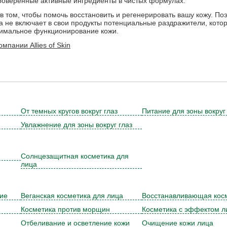
роверенные активные ингредиенты в чистых формулах.
в том, чтобы помочь восстановить и регенерировать вашу кожу. Поэт
гда не включает в свои продукты потенциальные раздражители, кото
имальное функционирование кожи.
мпании Allies of Skin
От темных кругов вокруг глаз
Питание для зоны вокруг
Увлажнение для зоны вокруг глаз
Солнцезащитная косметика для
лица
ние
Веганская косметика для лица
Восстанавливающая кос
Косметика против морщин
Косметика с эффектом л
Отбеливание и осветление кожи
Очищение кожи лица