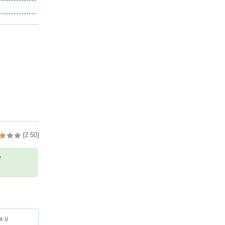
(2.50)
е
в и