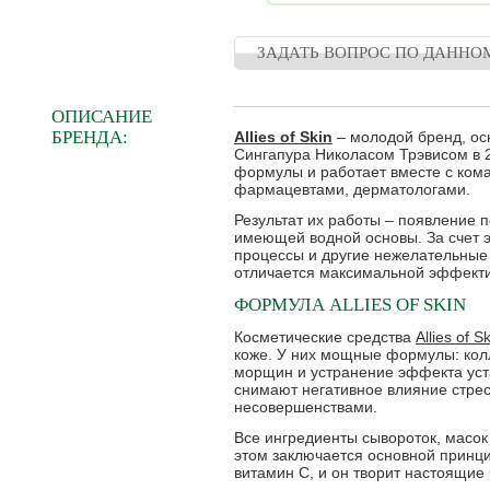
ЗАДАТЬ ВОПРОС ПО ДАННО
ОПИСАНИЕ
БРЕНДА:
Allies of Skin
– молодой бренд, о
Сингапура Николасом Трэвисом в 20
формулы и работает вместе с ком
фармацевтами, дерматологами.
Результат их работы – появление 
имеющей водной основы. За счет 
процессы и другие нежелательные р
отличается максимальной эффект
ФОРМУЛА ALLIES OF SKIN
Косметические средства
Allies of S
коже. У них мощные формулы: кол
морщин и устранение эффекта уст
снимают негативное влияние стрес
несовершенствами.
Все ингредиенты сывороток, масок 
этом заключается основной принцип
витамин С, и он творит настоящие 