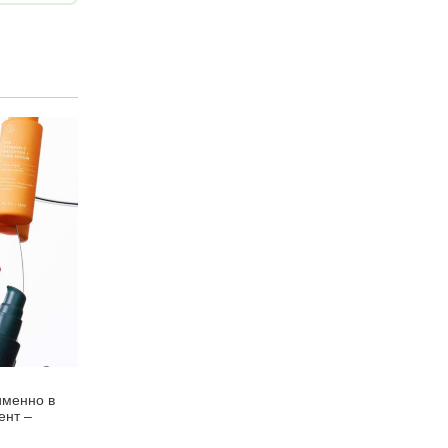
именно в
ент –