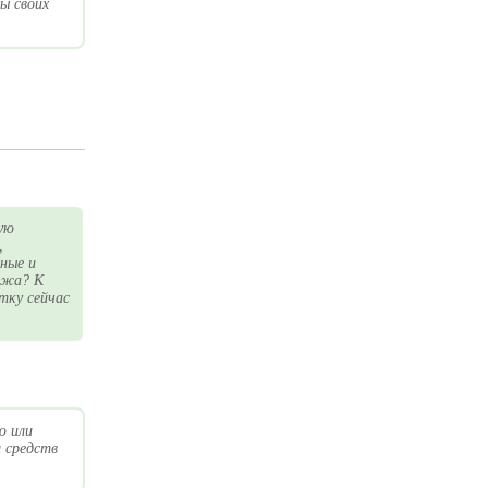
ы своих
ую
,
нные и
кожа? К
тку сейчас
ю или
 средств