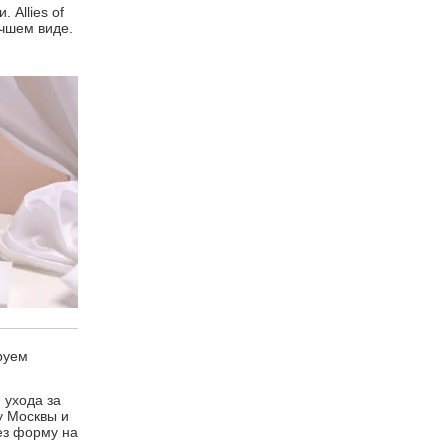
 Allies of
учшем виде.
руем
 ухода за
у Москвы и
ез форму на